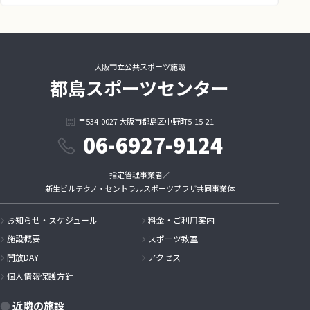
利用目的
各種教室指導等の提供およびこれに関する申込受付・事務手続・お客
さまへの連絡
スクール運営管理における名簿管理、お客様への緊急連絡
大阪市立公共スポーツ施設
マーケティング調査・商品開発およびこれを目的とするアンケート依
都島スポーツセンター
頼
業務の遂行に必要な範囲での業務委託
（課外イベントや旅行催行の場合の宿泊施設・運送機関等の提供する
〒534-0027 大阪市都島区中野町5-15-21
各種サービス手配、 および各種商品発送の場合の個別配送等）
06-6927-9124
施設内外における各種イベントの申込み受付・事務手続・お客さまへ
の連絡
防犯、安全管理を目的としたお客さまへの連絡
指定管理事業者／
委託を受けたサービスの提供およびこれに関する申込受付・事務手続
新生ビルテクノ・セントラルスポーツプラザ共同事業体
き・お客さまへの連絡
口座引き落とし業務委託業者への情報提供
お知らせ・スケジュール
料金・ご利用案内
第三者への提供
施設概要
スポーツ教室
開放DAY
アクセス
法律で定められている場合を除いて、個人情報をお客さまの同意を得ず第
三者に開示・提供・預託することはありません。ただし、官公庁等から法
個人情報保護方針
的な手続きにより個人情報について開示が求められた場合は、関係法令に
反しない範囲において、お客さまの同意なく応募内容を提供することがあ
近隣の施設