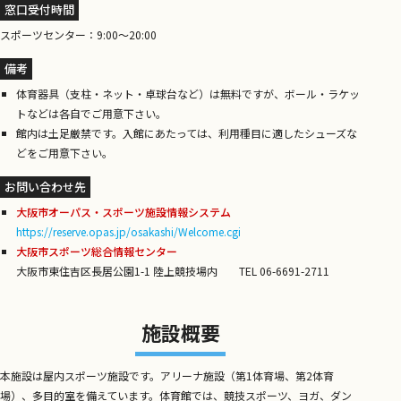
窓口受付時間
スポーツセンター：9:00～20:00
備考
体育器具（支柱・ネット・卓球台など）は無料ですが、ボール・ラケッ
トなどは各自でご用意下さい。
館内は土足厳禁です。入館にあたっては、利用種目に適したシューズな
どをご用意下さい。
お問い合わせ先
大阪市オーパス・スポーツ施設情報システム
https://reserve.opas.jp/osakashi/Welcome.cgi
大阪市スポーツ総合情報センター
大阪市東住吉区長居公園1-1 陸上競技場内 TEL 06-6691-2711
施設概要
本施設は屋内スポーツ施設です。アリーナ施設（第1体育場、第2体育
場）、多目的室を備えています。体育館では、競技スポーツ、ヨガ、ダン