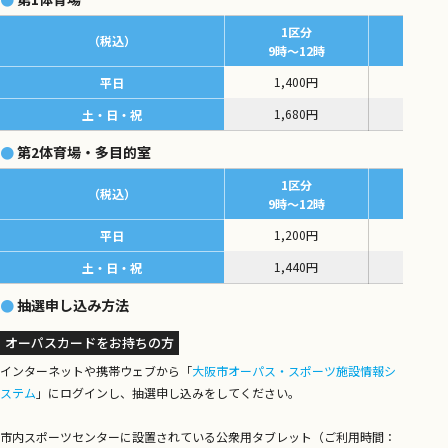
1区分
2区
（税込）
9時～12時
12時～
1,400円
1,95
平日
1,680円
2,34
土・日・祝
第2体育場・多目的室
1区分
2区
（税込）
9時～12時
12時～
1,200円
1,80
平日
1,440円
2,16
土・日・祝
抽選申し込み方法
オーパスカードをお持ちの方
インターネットや携帯ウェブから「
大阪市オーパス・スポーツ施設情報シ
ステム
」にログインし、抽選申し込みをしてください。
市内スポーツセンターに設置されている公衆用タブレット（ご利用時間：