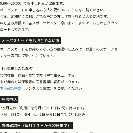
9:00～20:00）でも申し込みが出来ます。
オーパスカードの申し込み方法と要件は、
こちら
をご覧ください。
今後、定期的にご利用される予定の方は作成されると大変便利です。
申し込み用紙は、各スポーツセンター窓口まで、または
こちら
からダウン
ロードもできます。
オーパスカードをお持ちでない方
オーパスカードをお持ちでない方の抽選申し込みは、お近くのスポーツセ
ンター窓口にて受け付けています。
【抽選申し込み資格】
市内在住・在勤・在学の方（中学生以上）のみ。
未成年の方は保護者の同意書欄に署名がいります。
本人確認書類
（リンクより確認）をご提示ください。
抽選申込
2ヶ月先のご利用日を毎月1日～10日の間に行います。
（例：3月ご利用分⇒1月1日から10日までに申し込み）
当選確認日（毎月１３日から22日まで）