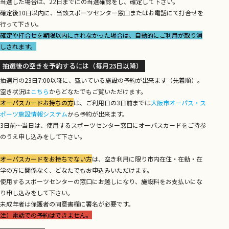
当選した場合は、22日までにの当選確認をし、確定して下さい。
確定後10日以内に、当該スポーツセンター窓口またはお電話にて打合せを
行って下さい。
確定や打合せを期限以内にされなかった場合は、自動的にご利用が取り消
しされます。
抽選後の空きを予約するには（毎月23日以降）
抽選月の23日7:00以降に、空いている施設の予約が出来ます（先着順）。
空き状況は
こちら
からどなたでもご覧いただけます。
オーパスカードお持ちの方
は、ご利用日の3日前までは
大阪市オーパス・ス
ポーツ施設情報システム
から予約が出来ます。
3日前～当日は、使用するスポーツセンター窓口にオーパスカードをご持参
のうえ申し込みをして下さい。
オーパスカードをお持ちでない方
は、空き利用に限り市内在住・在勤・在
学の方に関係なく、どなたでもお申込みいただけます。
使用するスポーツセンターの窓口にお越しになり、施設料をお支払いにな
り申し込みをして下さい。
未成年者は保護者の同意書欄に署名が必要です。
注）電話での予約はできません。